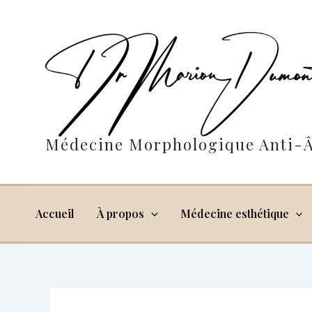
Aller
au
contenu
Médecine Morphologique Anti-Â
Accueil
À propos
Médecine esthétique